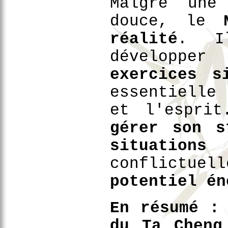
Malgré une
douce, le
réalité
. I
développ
exercices s
essentielle
et l'esprit
gérer son s
situations
d
conflictu
potentiel én
En résumé :
du Ta Cheng