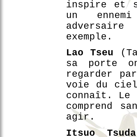
inspire et 
un ennemi
adversair
exemple.
Lao Tseu
(Ta
sa porte o
regarder pa
voie du cie
connaît. Le 
comprend sa
agir.
Itsuo Tsuda