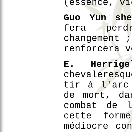
(essence, vi
Guo Yun she
fera perd
changement ;
renforcera v
E. Herrige
chevaleresq
tir à l'arc
de mort, da
combat de l
cette form
médiocre co