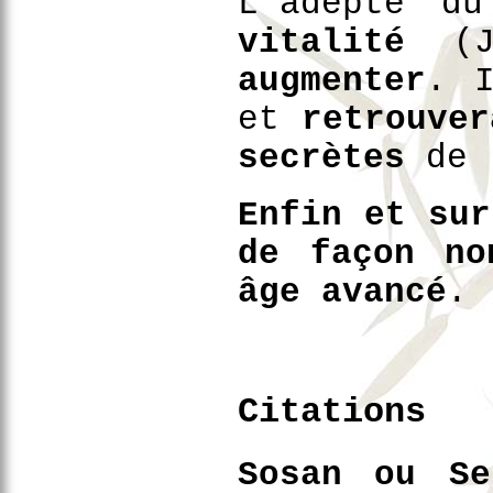
L'adepte d
vitalité
(J
augmenter
. I
et
retrouver
secrètes
de l
Enfin et sur
de façon no
âge avancé
.
Citations
Sosan ou Se