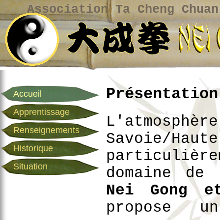
Association Ta Cheng Chuan
Présentation
Accueil
Apprentissage
L'atmosph
Renseignements
Savoie/H
Historique
particulière
Situation
domaine de
Nei Gong e
propose 